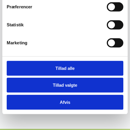
Præferencer
Statistik
Færre klager over sagsforløb
Marketing
Tillad alle
Imødekom de lovmæssige krav om
behandlingsfrist
Tillad valgte
Afvis