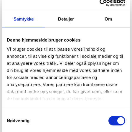
§100 og BPA-
Samtykke
Detaljer
Om
ordninger
Denne hjemmeside bruger cookies
Kommune Konsulenterne har et team af
vikarer, der er specialiseret i at udarbejde
Vi bruger cookies til at tilpasse vores indhold og
VUM 2,0, beregne og sagsbehandle
annoncer, til at vise dig funktioner til sociale medier og til
merudgifter eller SEL §100 samt al
at analysere vores trafik. Vi deler også oplysninger om
sagsbehandling indenfor BPA-ordninger.
din brug af vores hjemmeside med vores partnere inden
for sociale medier, annonceringspartnere og
analysepartnere. Vores partnere kan kombinere disse
data med andre oplysninger, du har givet dem, eller som
de har indsamlet fra din brug af deres tjenester.
Imødekom de lovmæssige krav om
Samtykkevalg
behandlingsfrist
Nødvendig