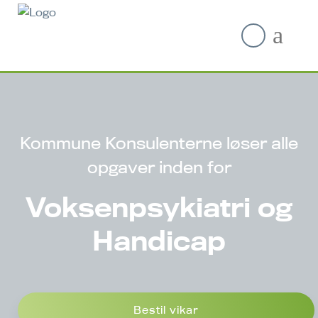
Kommune Konsulenterne løser alle
opgaver inden for
Voksenpsykiatri og
Handicap
Bestil vikar